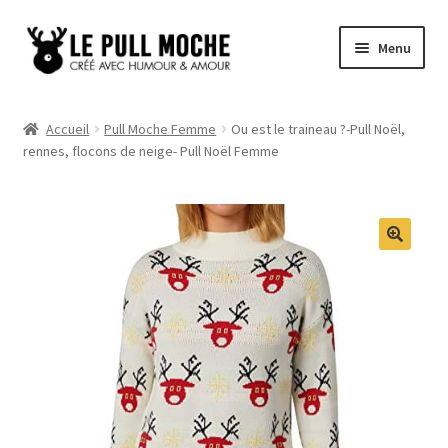
Aller
Aller
Menu
à
au
la
contenu
Pull de Noël
navigation
Accueil
Pull Moche Femme
Ou est le traineau ?-Pull Noël,
rennes, flocons de neige- Pull Noël Femme
Pull Noël Femme
Pull Noël Homme
Pull Enfant
Pull Noël Promo