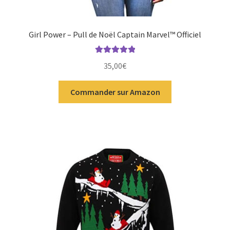
Girl Power – Pull de Noël Captain Marvel™ Officiel
Note
5.00
sur
35,00
€
5
Commander sur Amazon