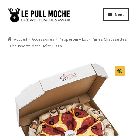
Aller
Aller
Menu
à
au
la
contenu
Pull de Noël
navigation
Accueil
Accessoires
Peppéroni – Lot 4 Paires Chaussettes
– Chaussette dans Boîte Pizza
Pull Noël Femme
Pull Noël Homme
Pull Enfant
Pull Noël Promo