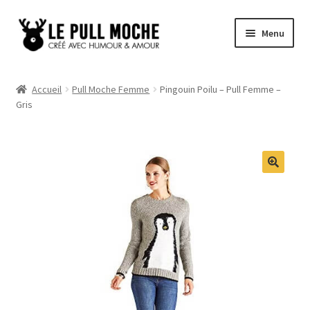
Aller
Aller
Menu
à
au
la
contenu
Pull de Noël
navigation
Accueil
Pull Moche Femme
Pingouin Poilu – Pull Femme –
Gris
Pull Noël Femme
Pull Noël Homme
Pull Enfant
Pull Noël Promo