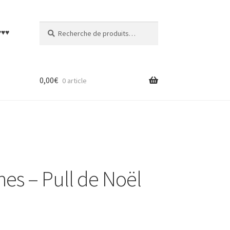
Recherche
Recherche
♥♥♥
pour :
0,00
€
0 article
nes – Pull de Noël