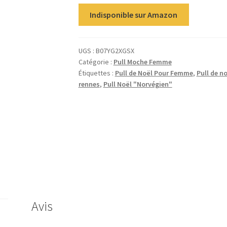
Indisponible sur Amazon
UGS :
B07YG2XGSX
Catégorie :
Pull Moche Femme
Étiquettes :
Pull de Noël Pour Femme
,
Pull de n
rennes
,
Pull Noël "Norvégien"
Avis