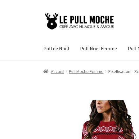
Aller
Aller
à
au
la
contenu
navigation
Pull de Noël
Pull Noël Femme
Pull
Accueil
Pull Moche Femme
Pixellisation – 