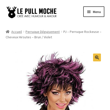
Aller
Aller
Menu
à
au
la
contenu
Pull de Noël
navigation
Accueil
Perruque Déguisement
PJ – Perruque Rockeuse –
Cheveux Hirsutes – Brun / Violet
Pull Noël Femme
Pull Noël Homme
Pull Enfant
Pull Noël Promo