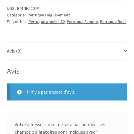
UGS :
B01NH5205F
Catégorie :
Perruque Déguisement
Étiquettes :
Perruque années 80
,
Perruque Femme
,
Perruque Rock
Avis (0)
Avis
Il n’y a pas encore d’avis.
Votre adresse e-mail ne sera pas publiée.
Les
champs obligatoires sont indiqués avec
*