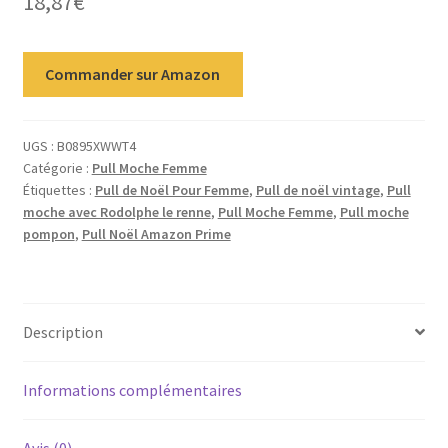
18,87
€
Commander sur Amazon
UGS :
B0895XWWT4
Catégorie :
Pull Moche Femme
Étiquettes :
Pull de Noël Pour Femme
,
Pull de noël vintage
,
Pull
moche avec Rodolphe le renne
,
Pull Moche Femme
,
Pull moche
pompon
,
Pull Noël Amazon Prime
Description
Informations complémentaires
Avis (0)