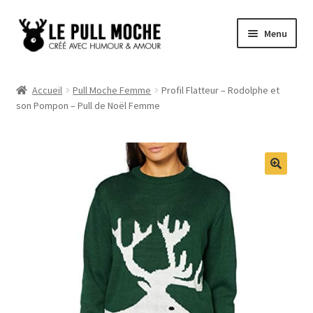
Aller
Aller
Menu
à
au
la
contenu
Pull de Noël
navigation
Accueil
Pull Moche Femme
Profil Flatteur – Rodolphe et
son Pompon – Pull de Noël Femme
Pull Noël Femme
Pull Noël Homme
Pull Enfant
Pull Noël Promo