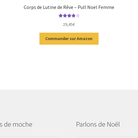
Corps de Lutine de Rêve – Pull Noël Femme
Note
4.00
29,45
€
sur 5
Commander sur Amazon
us de moche
Parlons de Noël