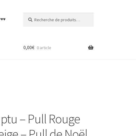
Recherche
Recherche
♥♥♥
pour :
0,00
€
0 article
ptu – Pull Rouge
ige – Pull de Noël