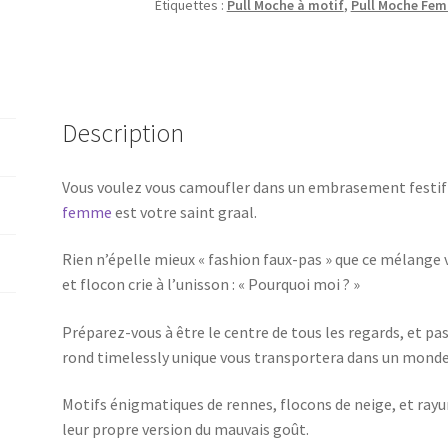
Étiquettes :
Pull Moche à motif
,
Pull Moche Fe
Description
Vous voulez vous camoufler dans un embrasement festif 
femme
est votre saint graal.
Rien n’épelle mieux « fashion faux-pas » que ce mélange 
et flocon crie à l’unisson : « Pourquoi moi ? »
Préparez-vous à être le centre de tous les regards, et pa
rond timelessly unique vous transportera dans un monde
Motifs énigmatiques de rennes, flocons de neige, et ray
leur propre version du mauvais goût.