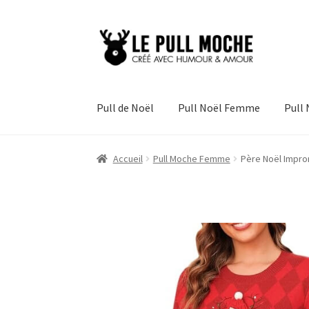
Aller
Aller
à
au
la
contenu
navigation
Pull de Noël
Pull Noël Femme
Pull
Accueil
Pull Moche Femme
Père Noël Impro