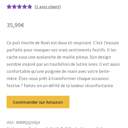
(
1
avis client)
Noté
1
5.00
sur
5 basé sur
35,99
€
notation
client
Ce pull moche de Noël est doux et respirant. C’est l’excuse
parfaite pour masquer vos vrais sentiments festifs. Il les
cache sous une avalanche de maille piteux. Son design
semble inspiré par un tourbillon de lutins ivres. Il est aussi
confortable qu’une poignée de main avec votre belle-
mère. Êtes-vous prêt à transformer chaque occasion
festive ? Faites-en un défilé de la laideur réconfortante.
Commander sur Amazon
UGS :
B0DBQQ33Q4