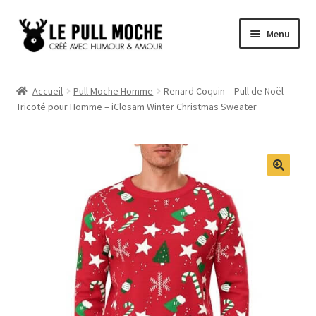
Aller
Aller
Menu
à
au
la
contenu
Pull de Noël
navigation
Accueil
Pull Moche Homme
Renard Coquin – Pull de Noël
Tricoté pour Homme – iClosam Winter Christmas Sweater
Pull Noël Femme
Pull Noël Homme
Pull Enfant
Pull Noël Promo