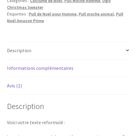
Catégories :
Costume de Noël
,
Pull Moche Homme
,
Ugly
Christmas Sweater
Étiquettes :
Pull de Noël pour Homme
,
Pull moche animal
,
Pull
Noël Amazon Prime
Description
Informations complémentaires
Avis (1)
Description
Voici votre texte reformulé :