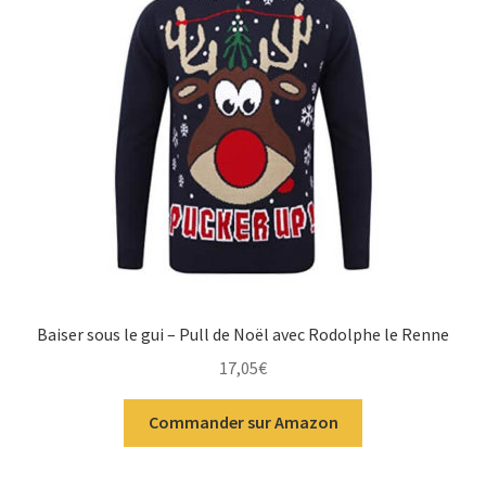
Baiser sous le gui – Pull de Noël avec Rodolphe le Renne
17,05
€
Commander sur Amazon