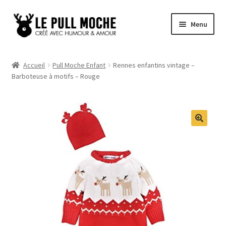
Aller
Aller
Menu
à
au
la
contenu
Pull de Noël
navigation
Accueil
Pull Moche Enfant
Rennes enfantins vintage –
Barboteuse à motifs – Rouge
Pull Noël Femme
Pull Noël Homme
Pull Enfant
Pull Noël Promo