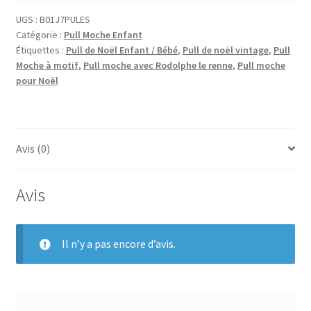
UGS :
B01J7PULES
Catégorie :
Pull Moche Enfant
Étiquettes :
Pull de Noël Enfant / Bébé
,
Pull de noël vintage
,
Pull
Moche à motif
,
Pull moche avec Rodolphe le renne
,
Pull moche
pour Noël
Avis (0)
Avis
Il n’y a pas encore d’avis.