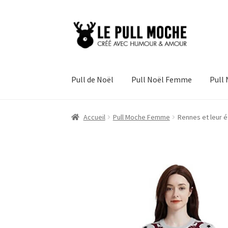
Aller
Aller
à
au
la
contenu
navigation
Pull de Noël
Pull Noël Femme
Pull
Accueil
Pull Moche Femme
Rennes et leur é