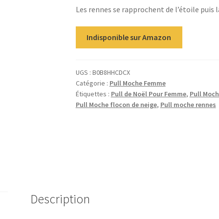
Les rennes se rapprochent de l’étoile puis la
Indisponible sur Amazon
UGS :
B0B8HHCDCX
Catégorie :
Pull Moche Femme
Étiquettes :
Pull de Noël Pour Femme
,
Pull Moch
Pull Moche flocon de neige
,
Pull moche rennes
Description