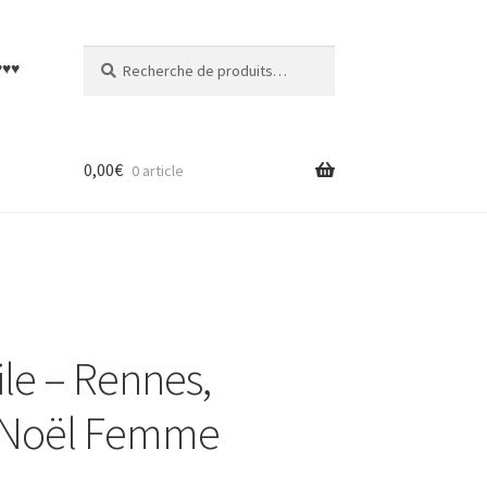
Recherche
Recherche
♥♥♥
pour :
0,00
€
0 article
ile – Rennes,
ll Noël Femme