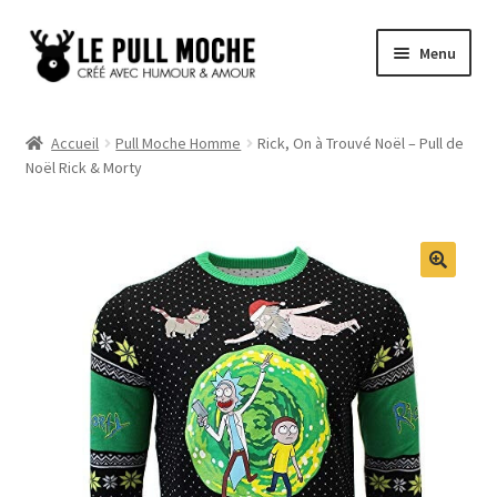
Aller
Aller
Menu
à
au
la
contenu
Pull de Noël
navigation
Accueil
Pull Moche Homme
Rick, On à Trouvé Noël – Pull de
Noël Rick & Morty
Pull Noël Femme
Pull Noël Homme
Pull Enfant
Pull Noël Promo