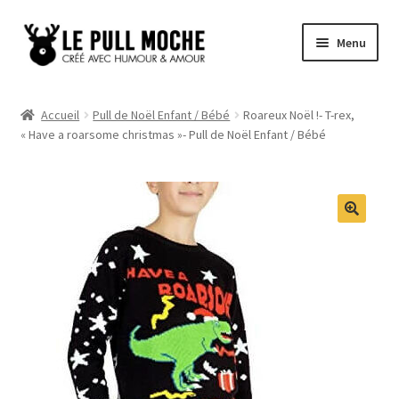
Aller
Aller
Menu
à
au
la
contenu
Pull de Noël
navigation
Accueil
Pull de Noël Enfant / Bébé
Roareux Noël !- T-rex,
« Have a roarsome christmas »- Pull de Noël Enfant / Bébé
Pull Noël Femme
Pull Noël Homme
Pull Enfant
Pull Noël Promo