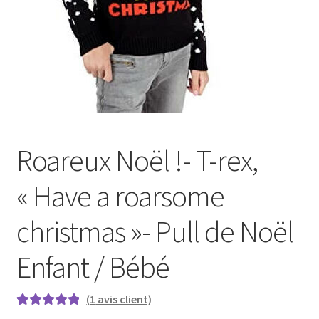
Roareux Noël !- T-rex,
« Have a roarsome
christmas »- Pull de Noël
Enfant / Bébé
(
1
avis client)
Noté
1
5.00
sur