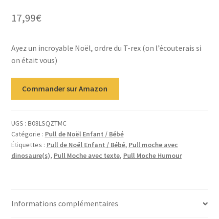
5 basé sur
17,99
€
notation
client
Ayez un incroyable Noël, ordre du T-rex (on l’écouterais si
on était vous)
Commander sur Amazon
UGS :
B08LSQZTMC
Catégorie :
Pull de Noël Enfant / Bébé
Étiquettes :
Pull de Noël Enfant / Bébé
,
Pull moche avec
dinosaure(s)
,
Pull Moche avec texte
,
Pull Moche Humour
Informations complémentaires