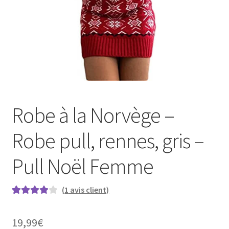
Robe à la Norvège –
Robe pull, rennes, gris –
Pull Noël Femme
(
1
avis client)
Noté
1
4.00
sur 5 basé
19,99
€
sur