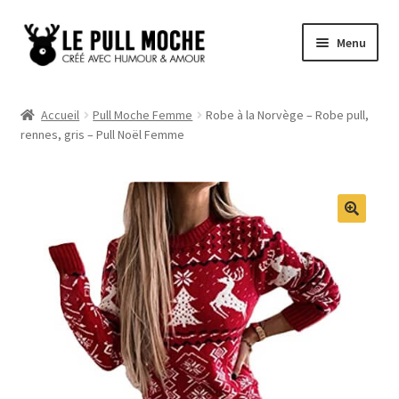
Aller
Aller
Menu
à
au
la
contenu
Pull de Noël
navigation
Accueil
Pull Moche Femme
Robe à la Norvège – Robe pull,
rennes, gris – Pull Noël Femme
Pull Noël Femme
Pull Noël Homme
Pull Enfant
Pull Noël Promo