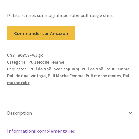
notation
client
Petits rennes sur magnifique robe pull rouge slim.
Commander sur Amazon
UGS :
B0BCZFWJQR
Catégorie :
Pull Moche Femme
Étiquettes :
Pull de Noël avec sapin(s)
,
Pull de Noël Pour Femme
,
Pull de noël vintage
,
Pull Moche Femme
,
Pull moche rennes
,
Pull
moche robe
Description
Informations complémentaires