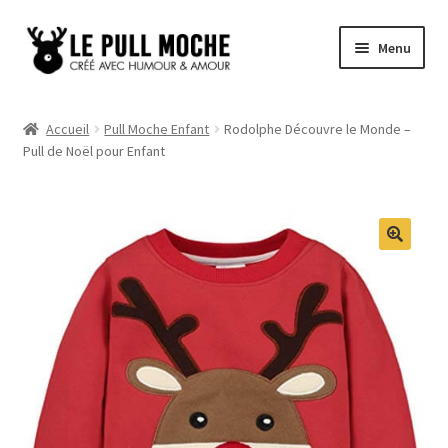
Aller
Aller
Menu
à
au
la
contenu
Pull de Noël
navigation
Accueil
Pull Moche Enfant
Rodolphe Découvre le Monde –
Pull de Noël pour Enfant
Pull Noël Femme
Pull Noël Homme
Pull Enfant
Pull Noël Promo