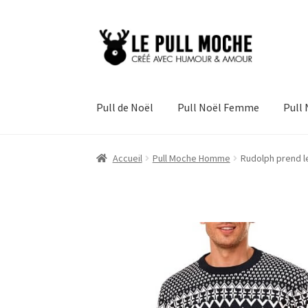
Aller
Aller
à
au
la
contenu
navigation
Pull de Noël
Pull Noël Femme
Pull
Accueil
Pull Moche Homme
Rudolph prend le