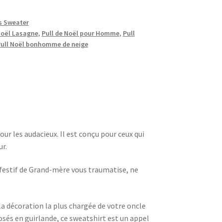
s Sweater
Noël Lasagne
,
Pull de Noël pour Homme
,
Pull
ull Noël bonhomme de neige
our les audacieux. Il est conçu pour ceux qui
ur.
it festif de Grand-mère vous traumatise, ne
la décoration la plus chargée de votre oncle
osés en guirlande, ce sweatshirt est un appel