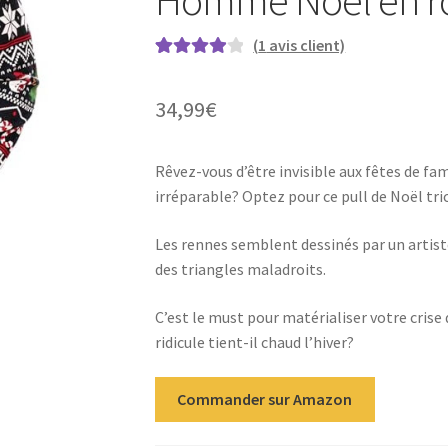
(
1
avis client)
Noté
1
4.00
sur 5 basé
34,99
€
sur
notation
client
Rêvez-vous d’être invisible aux fêtes de fa
irréparable? Optez pour ce pull de Noël tri
Les rennes semblent dessinés par un artis
des triangles maladroits.
C’est le must pour matérialiser votre crise 
ridicule tient-il chaud l’hiver?
Commander sur Amazon