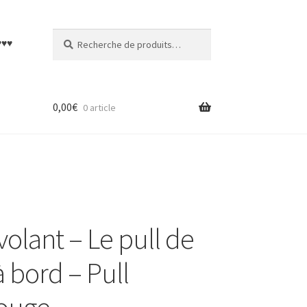
Recherche
Recherche
♥♥♥
pour :
0,00
€
0 article
olant – Le pull de
 bord – Pull
ouge