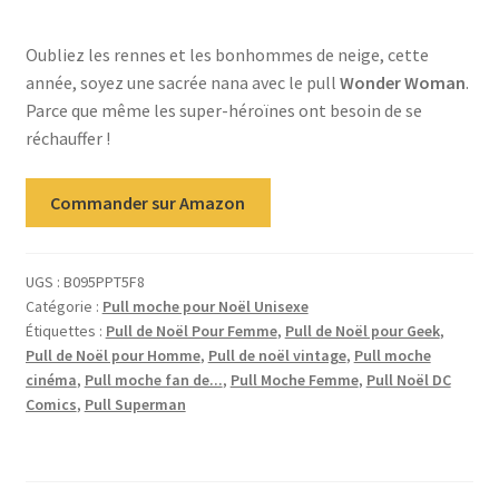
sur
notation
Oubliez les rennes et les bonhommes de neige, cette
client
année, soyez une sacrée nana avec le pull
Wonder Woman
.
Parce que même les super-héroïnes ont besoin de se
réchauffer !
Commander sur Amazon
UGS :
B095PPT5F8
Catégorie :
Pull moche pour Noël Unisexe
Étiquettes :
Pull de Noël Pour Femme
,
Pull de Noël pour Geek
,
Pull de Noël pour Homme
,
Pull de noël vintage
,
Pull moche
cinéma
,
Pull moche fan de...
,
Pull Moche Femme
,
Pull Noël DC
Comics
,
Pull Superman