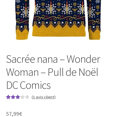
Sacrée nana – Wonder
Woman – Pull de Noël
DC Comics
(
1
avis client)
Noté
1
3.00
sur
57,99
€
5 basé