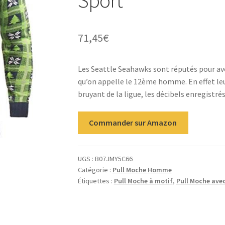
71,45
€
Les
Seattle Seahawks sont réputés pour avoir
qu’on appelle le 12ème homme. En effet leur
bruyant de la ligue, les décibels enregistré
Commander sur Amazon
UGS :
B07JMY5C66
Catégorie :
Pull Moche Homme
Étiquettes :
Pull Moche à motif
,
Pull Moche avec