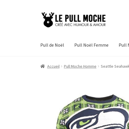
Aller
Aller
à
au
la
contenu
navigation
Pull de Noël
Pull Noël Femme
Pull
Accueil
Pull Moche Homme
Seattle Seahawks