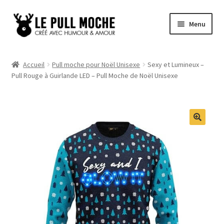
Aller
Aller
Menu
à
au
la
contenu
Pull de Noël
navigation
Accueil
Pull moche pour Noël Unisexe
Sexy et Lumineux –
Pull Rouge à Guirlande LED – Pull Moche de Noël Unisexe
Pull Noël Femme
Pull Noël Homme
Pull Enfant
Pull Noël Promo