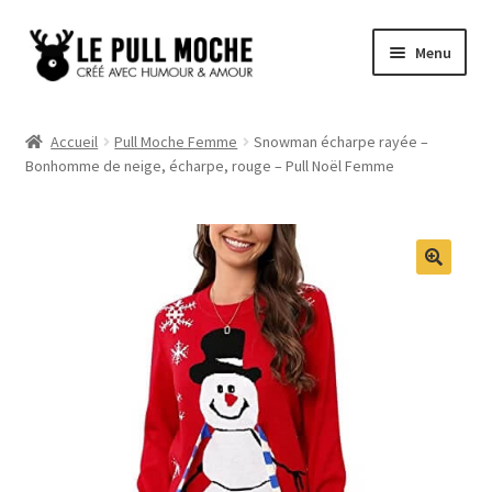
Aller
Aller
Menu
à
au
la
contenu
Pull de Noël
navigation
Accueil
Pull Moche Femme
Snowman écharpe rayée –
Bonhomme de neige, écharpe, rouge – Pull Noël Femme
Pull Noël Femme
Pull Noël Homme
Pull Enfant
Pull Noël Promo