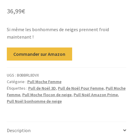
sur 5 basé
36,99
€
sur
notation
client
Si même les bonhommes de neiges prennent froid
maintenant !
Commander sur Amazon
UGS :
B0BBRL8DVX
Catégorie :
Pull Moche Femme
Étiquettes :
Pull de Noël 3D
,
Pull de Noël Pour Femme
,
Pull Moche
Femme
,
Pull Moche flocon de neige
,
Pull Noël Amazon Prime
,
Pull Noël bonhomme de neige
Description