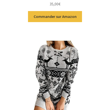
Note
5.00
sur
35,00
€
5
Commander sur Amazon