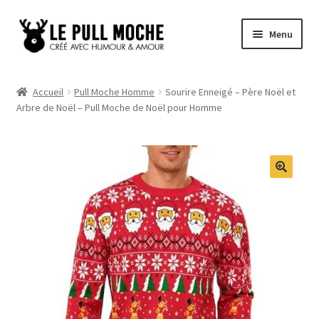
Aller
Aller
Menu
à
au
la
contenu
Pull de Noël
navigation
Accueil
Pull Moche Homme
Sourire Enneigé – Père Noël et
Arbre de Noël – Pull Moche de Noël pour Homme
Pull Noël Femme
Pull Noël Homme
Pull Enfant
Pull Noël Promo