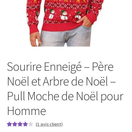
Sourire Enneigé – Père
Noël et Arbre de Noël –
Pull Moche de Noël pour
Homme
(
1
avis client)
Noté
1
4.00