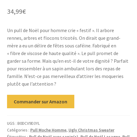
sur 5 basé
34,99
€
sur
notation
client
Un pull de Noël pour homme crie « festif ». Il arbore
rennes, arbres et flocons tricotés. On dirait que grand-
mère a eu un délire de fêtes sous caféine. Fabriqué en
« fibre de viscose de haute qualité ». Le pull promet de
garder sa forme. Mais qu’en est-il de votre dignité ? Parfait
pour ressembler à un sapin ambulant lors des repas de
famille. N’est-ce pas merveilleux d’attirer les moqueries
plutôt que l’attention ?
Commander sur Amazon
UGS :
B0DCV9D3YL
Catégories :
Pull Moche Homme
,
Ugly Christmas Sweater
Étiquettes :
Pull de Noël avec sapin(s)
,
Pull de Noël Lasagne
,
Pull