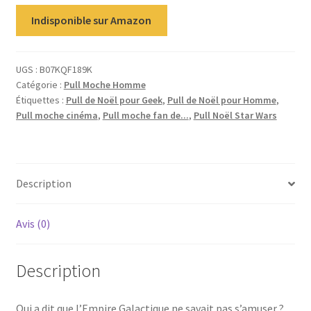
Indisponible sur Amazon
UGS :
B07KQF189K
Catégorie :
Pull Moche Homme
Étiquettes :
Pull de Noël pour Geek
,
Pull de Noël pour Homme
,
Pull moche cinéma
,
Pull moche fan de...
,
Pull Noël Star Wars
Description
Avis (0)
Description
Qui a dit que l’Empire Galactique ne savait pas s’amuser ?