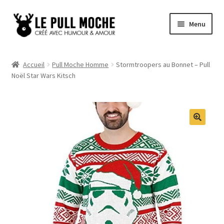
Aller
Aller
Menu
à
au
la
contenu
Pull de Noël
navigation
Accueil
Pull Moche Homme
Stormtroopers au Bonnet – Pull
Noël Star Wars Kitsch
Pull Noël Femme
Pull Noël Homme
Pull Enfant
Pull Noël Promo