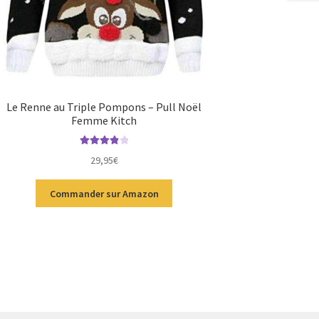
Le Renne au Triple Pompons – Pull Noël
Femme Kitch
Note
4.00
29,95
€
sur 5
Commander sur Amazon