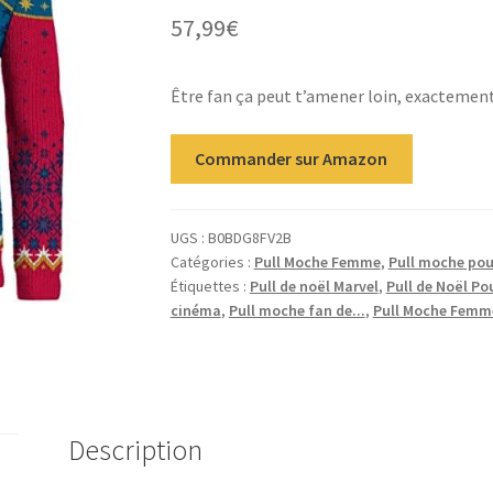
57,99
€
Être fan ça peut t’amener loin, exactemen
Commander sur Amazon
UGS :
B0BDG8FV2B
Catégories :
Pull Moche Femme
,
Pull moche pou
Étiquettes :
Pull de noël Marvel
,
Pull de Noël P
cinéma
,
Pull moche fan de...
,
Pull Moche Femm
Description