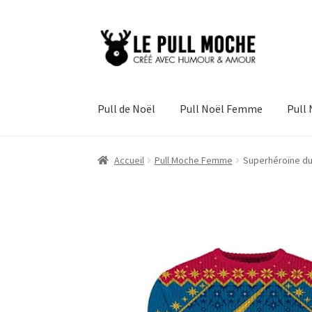
Aller
Aller
à
au
la
contenu
navigation
Pull de Noël
Pull Noël Femme
Pull
Accueil
Pull Moche Femme
Superhéroïne du 