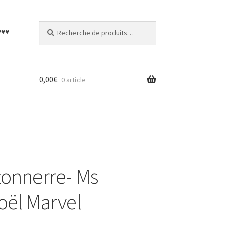
Recherche
Recherche
♥♥♥
pour :
0,00
€
0 article
tonnerre- Ms
oël Marvel