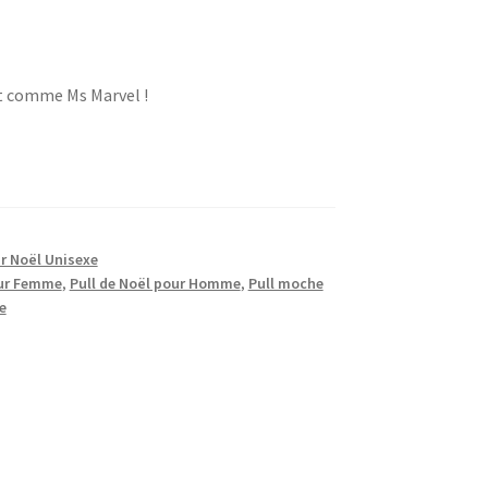
t comme Ms Marvel !
r Noël Unisexe
our Femme
,
Pull de Noël pour Homme
,
Pull moche
e