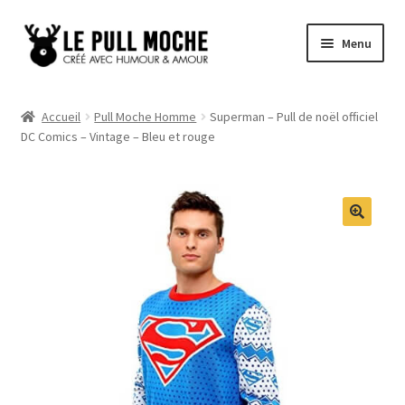
Aller
Aller
Menu
à
au
la
contenu
Pull de Noël
navigation
Accueil
Pull Moche Homme
Superman – Pull de noël officiel
DC Comics – Vintage – Bleu et rouge
Pull Noël Femme
Pull Noël Homme
Pull Enfant
Pull Noël Promo