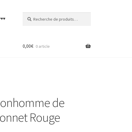
Recherche
Recherche
♥♥♥
pour :
0,00
€
0 article
– Bonhomme de
bonnet Rouge