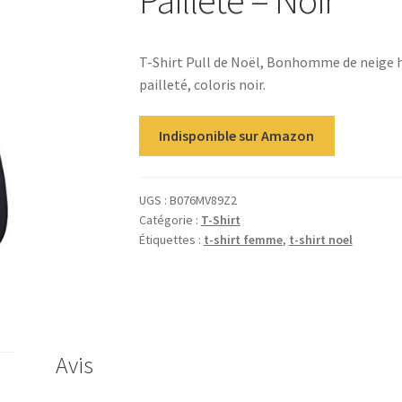
T-Shirt Pull de Noël, Bonhomme de neige 
pailleté, coloris noir.
Indisponible sur Amazon
UGS :
B076MV89Z2
Catégorie :
T-Shirt
Étiquettes :
t-shirt femme
,
t-shirt noel
Avis