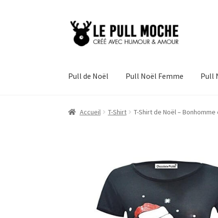
Aller
Aller
à
au
la
contenu
navigation
Pull de Noël
Pull Noël Femme
Pull
Accueil
T-Shirt
T-Shirt de Noël – Bonhomme 