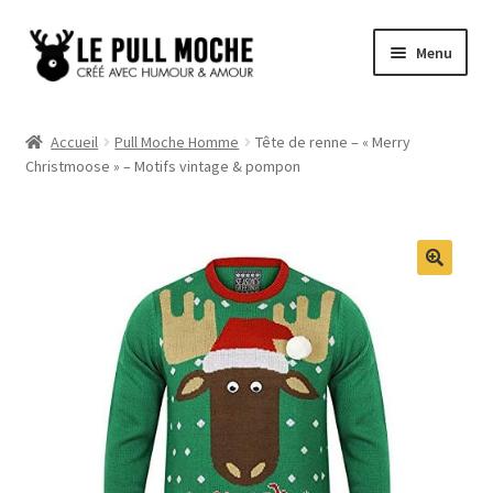
Aller
Aller
Menu
à
au
la
contenu
Pull de Noël
navigation
Accueil
Pull Moche Homme
Tête de renne – « Merry
Christmoose » – Motifs vintage & pompon
Pull Noël Femme
Pull Noël Homme
Pull Enfant
Pull Noël Promo