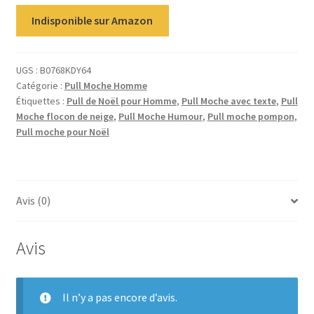
Indisponible sur Amazon
UGS :
B0768KDY64
Catégorie :
Pull Moche Homme
Étiquettes :
Pull de Noël pour Homme
,
Pull Moche avec texte
,
Pull
Moche flocon de neige
,
Pull Moche Humour
,
Pull moche pompon
,
Pull moche pour Noël
Avis (0)
Avis
Il n’y a pas encore d’avis.