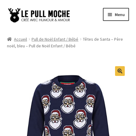
Aller
Aller
Menu
à
au
la
contenu
Pull de Noël
navigation
Accueil
Pull de Noël Enfant / Bébé
Têtes de Santa – Père
noël, bleu – Pull de Noël Enfant / Bébé
Pull Noël Femme
Pull Noël Homme
Pull Enfant
Pull Noël Promo