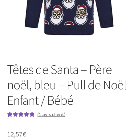
Têtes de Santa – Père
noël, bleu – Pull de Noël
Enfant / Bébé
(
1
avis client)
Noté
1
5.00
sur
5 basé sur
12,57
€
notation