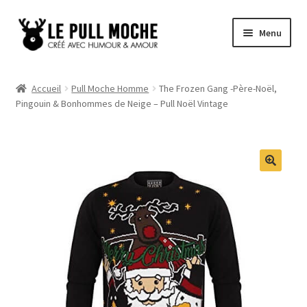
Aller
Aller
Menu
à
au
la
contenu
Pull de Noël
navigation
Accueil
Pull Moche Homme
The Frozen Gang -Père-Noël,
Pingouin & Bonhommes de Neige – Pull Noël Vintage
Pull Noël Femme
Pull Noël Homme
Pull Enfant
Pull Noël Promo