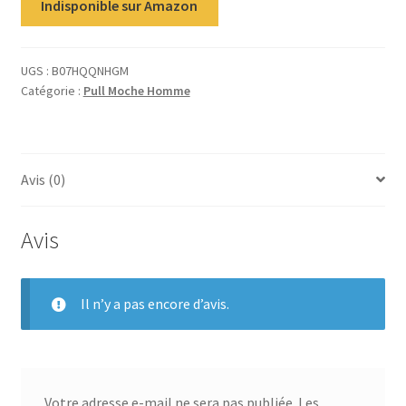
Indisponible sur Amazon
UGS :
B07HQQNHGM
Catégorie :
Pull Moche Homme
Avis (0)
Avis
Il n’y a pas encore d’avis.
Votre adresse e-mail ne sera pas publiée.
Les