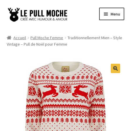
Aller
Aller
Menu
à
au
la
contenu
Pull de Noël
navigation
Accueil
Pull Moche Femme
Traditionnellement Mien – Style
Vintage – Pull de Noël pour Femme
Pull Noël Femme
Pull Noël Homme
Pull Enfant
Pull Noël Promo