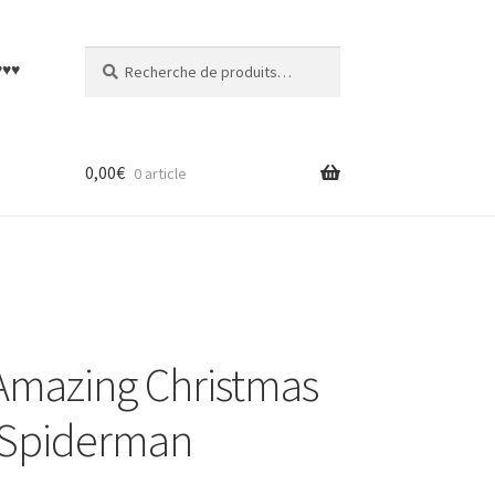
Recherche
Recherche
♥♥♥
pour :
0,00
€
0 article
Amazing Christmas
t Spiderman