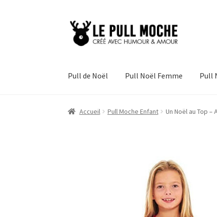
Aller
Aller
à
au
la
contenu
navigation
Pull de Noël
Pull Noël Femme
Pull
Accueil
Pull Moche Enfant
Un Noël au Top – 