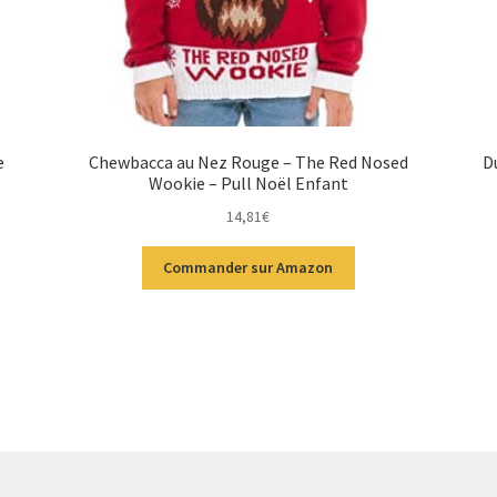
e
Chewbacca au Nez Rouge – The Red Nosed
D
Wookie – Pull Noël Enfant
14,81
€
Commander sur Amazon