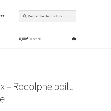
Recherche
Recherche
♥♥♥
pour :
0,00
€
0 article
x – Rodolphe poilu
me