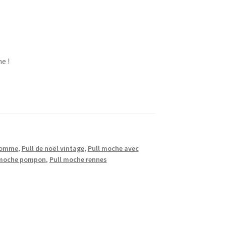
e !
 Homme
,
Pull de noël vintage
,
Pull moche avec
 moche pompon
,
Pull moche rennes