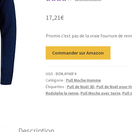
Noté
1
4.00
sur 5 basé
17,21
€
sur
notation
client
Promis c’est pas de la vraie fourrure de renn
Commander sur Amazon
UGS :
B09L4Y66F4
Catégorie :
Pull Moche Homme
Étiquettes :
Pull de Noël 3D
,
Pull de Noël pour
Rodolphe le renne
,
Pull Moche avec texte
,
Pull
Description