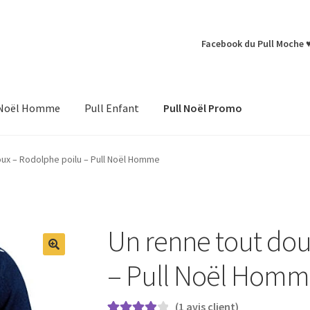
Facebook du Pull Moche 
 Noël Homme
Pull Enfant
Pull Noël Promo
oux – Rodolphe poilu – Pull Noël Homme
Un renne tout dou
– Pull Noël Hom
(
1
avis client)