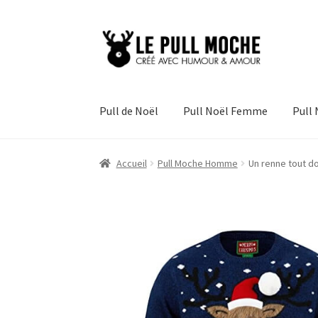
Aller
Aller
à
au
la
contenu
navigation
Pull de Noël
Pull Noël Femme
Pull
Accueil
Pull Moche Homme
Un renne tout d