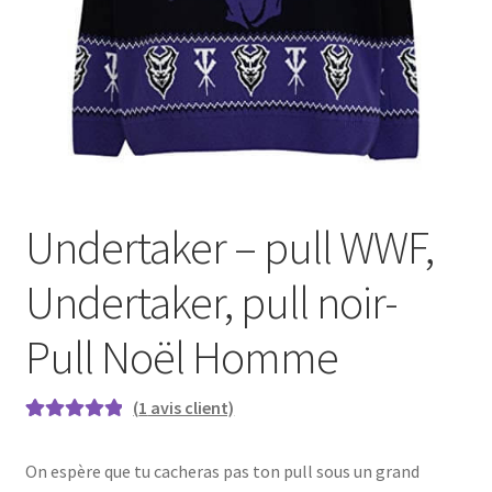
Undertaker – pull WWF,
Undertaker, pull noir-
Pull Noël Homme
(
1
avis client)
Noté
1
5.00
sur
5 basé sur
On espère que tu cacheras pas ton pull sous un grand
notation