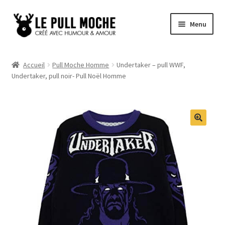
Aller
Aller
Menu
à
au
la
contenu
Pull de Noël
navigation
Accueil
Pull Moche Homme
Undertaker – pull WWF,
Undertaker, pull noir- Pull Noël Homme
Pull Noël Femme
Pull Noël Homme
Pull Enfant
Pull Noël Promo