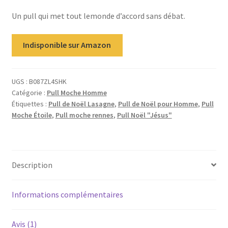
5 basé sur
Un pull qui met tout lemonde d’accord sans débat.
notation
client
Indisponible sur Amazon
UGS :
B087ZL4SHK
Catégorie :
Pull Moche Homme
Étiquettes :
Pull de Noël Lasagne
,
Pull de Noël pour Homme
,
Pull
Moche Étoile
,
Pull moche rennes
,
Pull Noël "Jésus"
Description
Informations complémentaires
Avis (1)