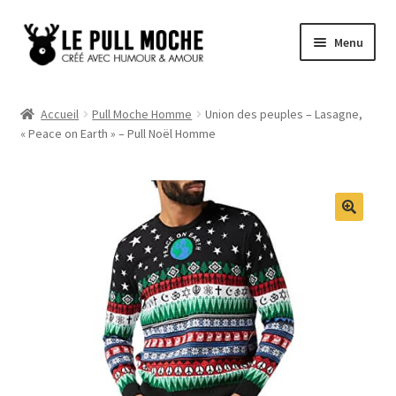
Aller
Aller
Menu
à
au
la
contenu
Pull de Noël
navigation
Accueil
Pull Moche Homme
Union des peuples – Lasagne,
« Peace on Earth » – Pull Noël Homme
Pull Noël Femme
Pull Noël Homme
Pull Enfant
Pull Noël Promo