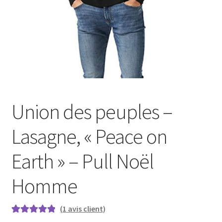
Union des peuples –
Lasagne, « Peace on
Earth » – Pull Noël
Homme
(
1
avis client)
Noté
1
5.00
sur