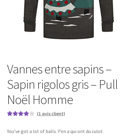
Vannes entre sapins –
Sapin rigolos gris – Pull
Noël Homme
(
1
avis client)
Noté
1
4.00
sur 5 basé
You’ve got a lot of balls. Y’en a qui ont du culot.
sur