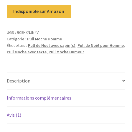
notation
Indisponible sur Amazon
client
UGS :
B09HXNJN4V
Catégorie :
Pull Moche Homme
Étiquettes :
Pull de Noël avec sapin(s)
,
Pull de Noël pour Homme
,
Pull Moche avec texte
,
Pull Moche Humour
Description
Informations complémentaires
Avis (1)