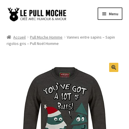
Aller
Aller
Menu
à
au
la
contenu
Pull de Noël
navigation
Accueil
Pull Moche Homme
Vannes entre sapins – Sapin
rigolos gris – Pull Noël Homme
Pull Noël Femme
Pull Noël Homme
Pull Enfant
Pull Noël Promo