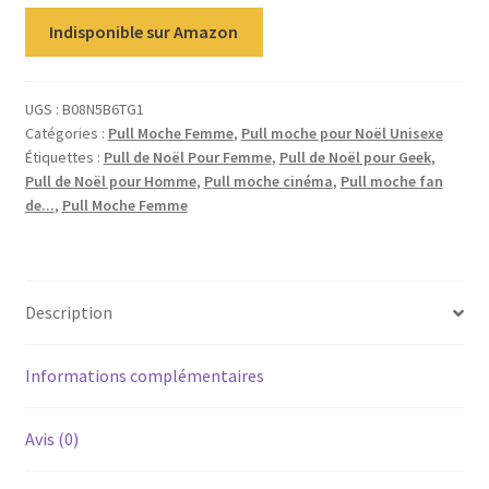
Indisponible sur Amazon
UGS :
B08N5B6TG1
Catégories :
Pull Moche Femme
,
Pull moche pour Noël Unisexe
Étiquettes :
Pull de Noël Pour Femme
,
Pull de Noël pour Geek
,
Pull de Noël pour Homme
,
Pull moche cinéma
,
Pull moche fan
de...
,
Pull Moche Femme
Description
Informations complémentaires
Avis (0)