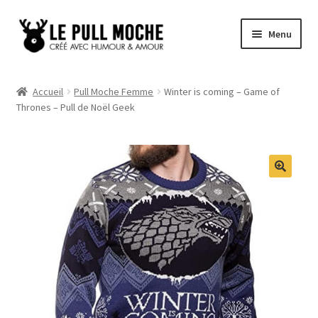
Aller
Aller
Menu
à
au
la
contenu
Pull de Noël
navigation
Accueil
Pull Moche Femme
Winter is coming – Game of
Thrones – Pull de Noël Geek
Pull Noël Femme
Pull Noël Homme
Pull Enfant
Pull Noël Promo