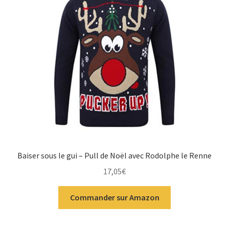
Baiser sous le gui – Pull de Noël avec Rodolphe le Renne
17,05
€
Commander sur Amazon