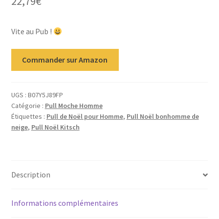
22,79
€
Vite au Pub !
Commander sur Amazon
UGS :
B07Y5J89FP
Catégorie :
Pull Moche Homme
Étiquettes :
Pull de Noël pour Homme
,
Pull Noël bonhomme de
neige
,
Pull Noël Kitsch
Description
Informations complémentaires