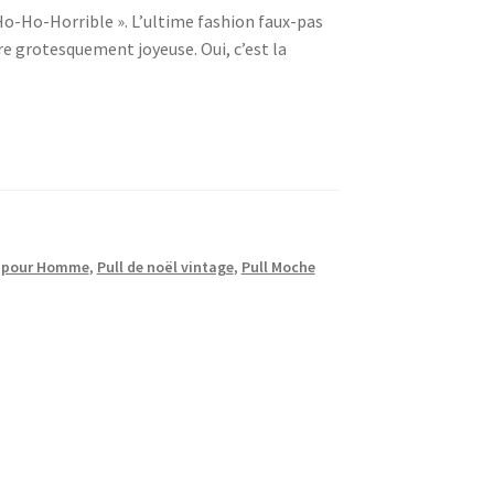
 Ho-Ho-Horrible ». L’ultime fashion faux-pas
re grotesquement joyeuse. Oui, c’est la
l pour Homme
,
Pull de noël vintage
,
Pull Moche