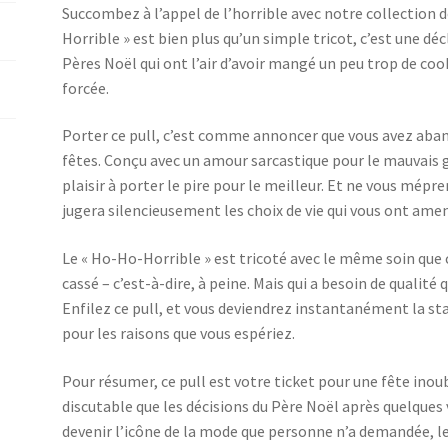
Succombez à l’appel de l’horrible avec notre collection
Horrible » est bien plus qu’un simple tricot, c’est une dé
Pères Noël qui ont l’air d’avoir mangé un peu trop de cooki
forcée.
Porter ce pull, c’est comme annoncer que vous avez aban
fêtes. Conçu avec un amour sarcastique pour le mauvais g
plaisir à porter le pire pour le meilleur. Et ne vous mépr
jugera silencieusement les choix de vie qui vous ont amené
Le « Ho-Ho-Horrible » est tricoté avec le même soin que c
cassé – c’est-à-dire, à peine. Mais qui a besoin de qualit
Enfilez ce pull, et vous deviendrez instantanément la sta
pour les raisons que vous espériez.
Pour résumer, ce pull est votre ticket pour une fête inou
discutable que les décisions du Père Noël après quelques v
devenir l’icône de la mode que personne n’a demandée, le