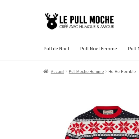
Aller
Aller
à
au
la
contenu
navigation
Pull de Noël
Pull Noël Femme
Pull
Accueil
Pull Moche Homme
Ho-Ho-Horrible 