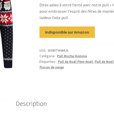
Dites adieu à votre fierté avec notre pull «
pour embrasser l’esprit des fêtes de maniè
laideur faite pull.
Indisponible sur Amazon
UGS :
B09HTW6MLN
Catégorie :
Pull Moche Homme
Étiquettes :
Pull de Noël Père-Noël
,
Pull de Noë
flocon de neige
Description