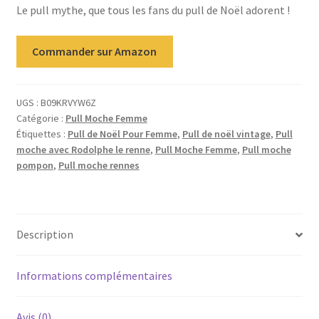
Le pull mythe, que tous les fans du pull de Noël adorent !
Commander sur Amazon
UGS :
B09KRVYW6Z
Catégorie :
Pull Moche Femme
Étiquettes :
Pull de Noël Pour Femme
,
Pull de noël vintage
,
Pull
moche avec Rodolphe le renne
,
Pull Moche Femme
,
Pull moche
pompon
,
Pull moche rennes
Description
Informations complémentaires
Avis (0)