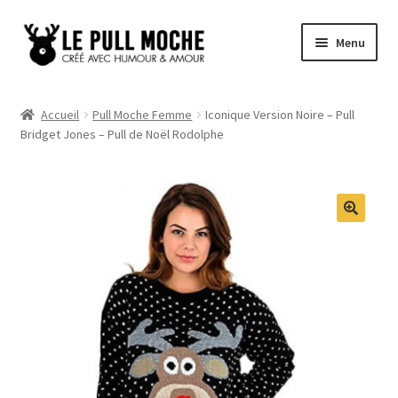
Aller
Aller
Menu
à
au
la
contenu
Pull de Noël
navigation
Accueil
Pull Moche Femme
Iconique Version Noire – Pull
Bridget Jones – Pull de Noël Rodolphe
Pull Noël Femme
Pull Noël Homme
Pull Enfant
Pull Noël Promo