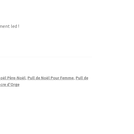
ment led !
Noël Père-Noël
,
Pull de Noël Pour Femme
,
Pull de
cre d'Orge