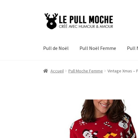
Aller
Aller
à
au
la
contenu
navigation
Pull de Noël
Pull Noël Femme
Pull
Accueil
Pull Moche Femme
Vintage Xmas – 