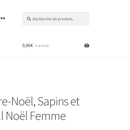
Recherche
Recherche
♥♥♥
pour :
0,00
€
0 article
e-Noël, Sapins et
ull Noël Femme