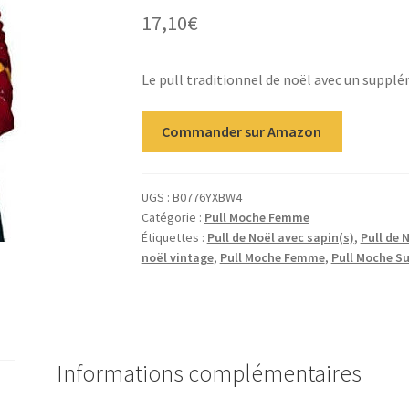
17,10
€
Le pull traditionnel de noël avec un supplé
Commander sur Amazon
UGS :
B0776YXBW4
Catégorie :
Pull Moche Femme
Étiquettes :
Pull de Noël avec sapin(s)
,
Pull de 
noël vintage
,
Pull Moche Femme
,
Pull Moche Su
Informations complémentaires