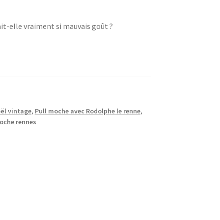
vait-elle vraiment si mauvais goût ?
oël vintage
,
Pull moche avec Rodolphe le renne
,
oche rennes