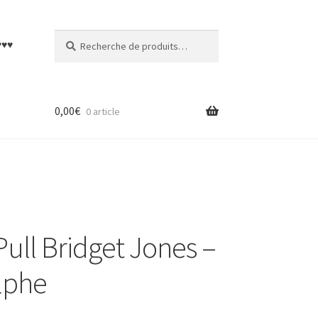
Recherche
Recherche
♥♥♥
pour :
0,00
€
0 article
ull Bridget Jones –
lphe