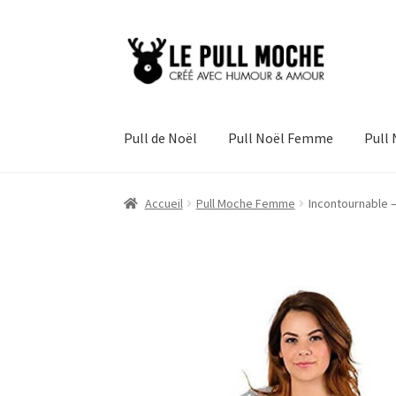
Aller
Aller
à
au
la
contenu
navigation
Pull de Noël
Pull Noël Femme
Pull
Accueil
Pull Moche Femme
Incontournable –