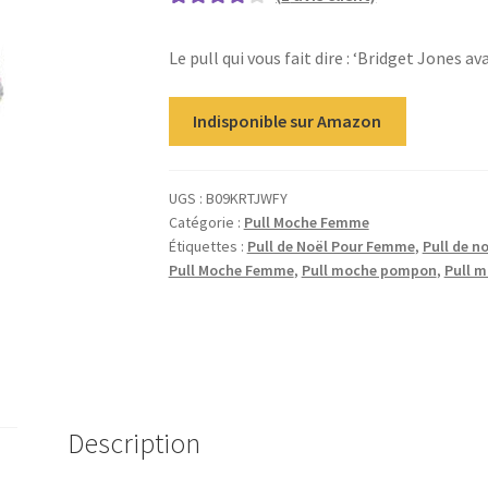
Noté
1
4.00
sur 5 basé
Le pull qui vous fait dire : ‘Bridget Jones a
sur
notation
Indisponible sur Amazon
client
UGS :
B09KRTJWFY
Catégorie :
Pull Moche Femme
Étiquettes :
Pull de Noël Pour Femme
,
Pull de n
Pull Moche Femme
,
Pull moche pompon
,
Pull m
Description