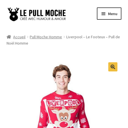
Aller
Aller
Menu
à
au
la
contenu
Pull de Noël
navigation
Accueil
Pull Moche Homme
Liverpool – Le Footeux – Pull de
Noël Homme
Pull Noël Femme
Pull Noël Homme
Pull Enfant
Pull Noël Promo