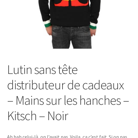
Lutin sans tête
distributeur de cadeaux
– Mains sur les hanches –
Kitsch – Noir
Ah bah celui-là, on l’avait pas. Voila, ça c’est fait. Si on pas