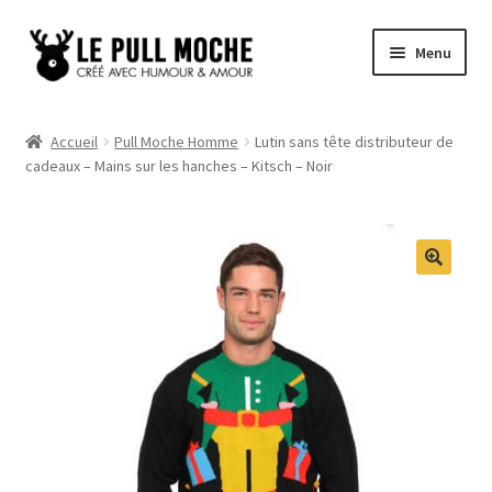
Aller
Aller
Menu
à
au
la
contenu
Pull de Noël
navigation
Accueil
Pull Moche Homme
Lutin sans tête distributeur de
cadeaux – Mains sur les hanches – Kitsch – Noir
Pull Noël Femme
Pull Noël Homme
Pull Enfant
Pull Noël Promo