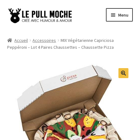
Aller
Aller
Menu
à
au
la
contenu
Pull de Noël
navigation
Accueil
Accessoires
MIX Végétarienne Capriciosa
Peppéroni – Lot 4 Paires Chaussettes – Chaussette Pizza
Pull Noël Femme
Pull Noël Homme
Pull Enfant
Pull Noël Promo