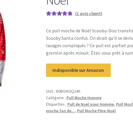
(
1
avis client)
Noté
1
5.00
sur
5 basé sur
Ce pull moche de Noël Scooby-Doo transform
notation
Scooby Santa confus. On dirait qu’il se dem
client
lavages compliqués ? Ce pull est parfait po
gremlin après minuit. Êtes-vous prêt à ruin
Indisponible sur Amazon
UGS :
B0BGW3Q246
Catégorie :
Pull Moche Homme
Étiquettes :
Pull de Noël pour Homme
,
Pull Moc
moche fan de...
,
Pull Moche Père-Noël