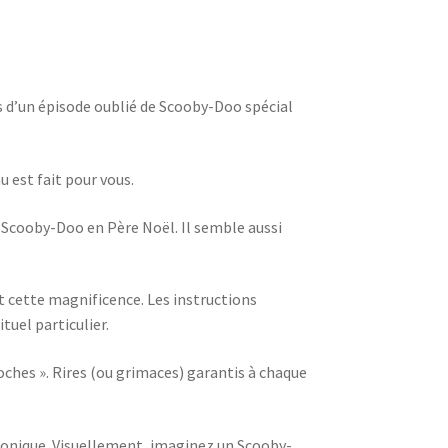
ors d’un épisode oublié de Scooby-Doo spécial
u est fait pour vous.
 Scooby-Doo en Père Noël. Il semble aussi
t cette magnificence. Les instructions
tuel particulier.
oches ». Rires (ou grimaces) garantis à chaque
l ironique. Visuellement, imaginez un Scooby-