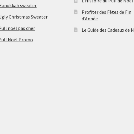
L’Histoire du Pull de Noël
Hanukkah sweater
Profiter des Fêtes de Fin
Ugly Christmas Sweater
d’Année
Pull noël pas cher
Le Guide des Cadeaux de 
Pull Noël Promo