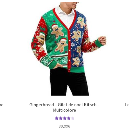
he
Gingerbread – Gilet de noël Kitsch –
Le
Multicolore
Note
4.00
39,99
€
sur 5