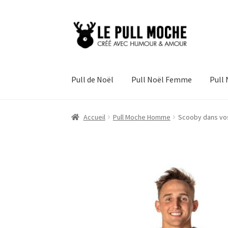
Aller
Aller
à
au
la
contenu
navigation
Pull de Noël
Pull Noël Femme
Pull
Accueil
Pull Moche Homme
Scooby dans vos