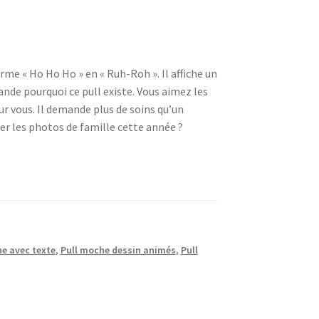
e « Ho Ho Ho » en « Ruh-Roh ». Il affiche un
ande pourquoi ce pull existe. Vous aimez les
ur vous. Il demande plus de soins qu’un
er les photos de famille cette année ?
he avec texte
,
Pull moche dessin animés
,
Pull