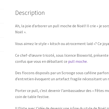
Description
Ah, la joie d’arborer un pull moche de Noël! Il crie « je s
Noël ».
Vous aimez le style « kitsch ou atrocement laid »? Ce joya
Ce chef-d’œuvre tricoté, sous licence Bioworld, présente
confus que vous en déballant ce
pull moche
.
Des flocons disposés par un Scrooge sous caféine parfon
d’entretien évoquent un artefact fragile nécessitant un ri
Porter ce pull, c’est devenir l’ambassadeur des « Fêtes m
coin de table festive.
Il flirte avec l’idée de devenir une icône du style de Noë