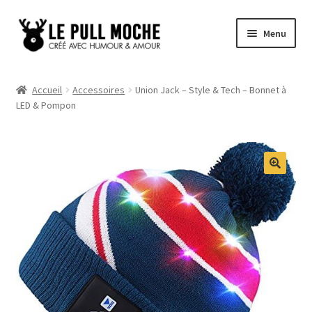
Aller
Aller
Menu
à
au
la
contenu
Pull de Noël
navigation
Accueil
Accessoires
Union Jack – Style & Tech – Bonnet à
LED & Pompon
Pull Noël Femme
Pull Noël Homme
Pull Enfant
Pull Noël Promo