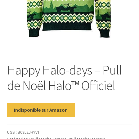
Happy Halo-days – Pull
de Noël Halo™ Officiel
Indisponible sur Amazon
UGS :
B08L2JHYVT
Catégories :
Pull Moche Femme
,
Pull Moche Homme