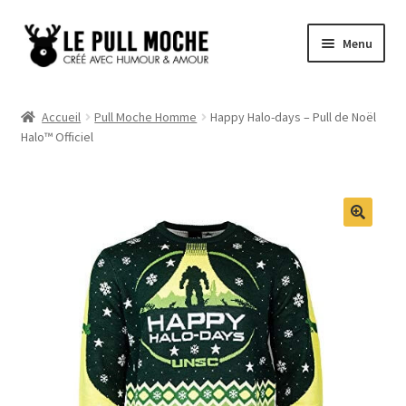
Aller
Aller
Menu
à
au
la
contenu
Pull de Noël
navigation
Accueil
Pull Moche Homme
Happy Halo-days – Pull de Noël
Halo™ Officiel
Pull Noël Femme
Pull Noël Homme
Pull Enfant
Pull Noël Promo