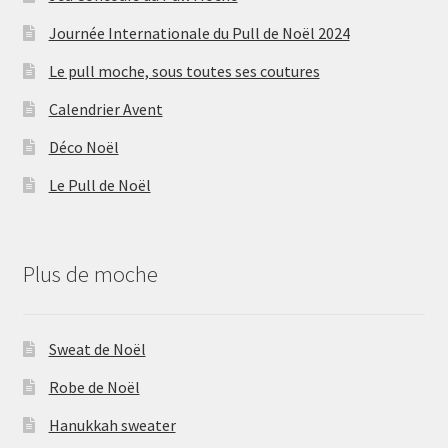
Journée Internationale du Pull de Noël 2024
Le pull moche, sous toutes ses coutures
Calendrier Avent
Déco Noël
Le Pull de Noël
Plus de moche
Sweat de Noël
Robe de Noël
Hanukkah sweater